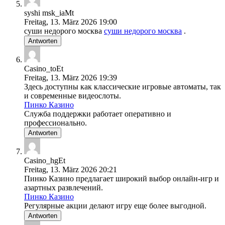
syshi msk_iaMt
Freitag, 13. März 2026 19:00
суши недорого москва
суши недорого москва
.
Antworten
Casino_toEt
Freitag, 13. März 2026 19:39
Здесь доступны как классические игровые автоматы, так
и современные видеослоты.
Пинко Казино
Служба поддержки работает оперативно и
профессионально.
Antworten
Casino_hgEt
Freitag, 13. März 2026 20:21
Пинко Казино предлагает широкий выбор онлайн-игр и
азартных развлечений.
Пинко Казино
Регулярные акции делают игру еще более выгодной.
Antworten