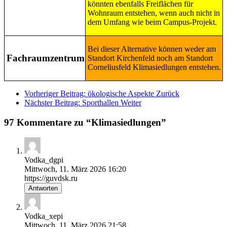
könnten ebenfalls Freiflächen für
Wohnraum entstehen, wenn auch nicht in
dem Umfang wie beim Campus-Projekt.
Bei dieser Alternative können weder am
Fachraumzentrum
Standort Kirchenfeld noch am Standort
Corneliusfeld Klimasiedlungen entstehen.
Vorheriger Beitrag: ökologische Aspekte
Zurück
Nächster Beitrag: Sporthallen
Weiter
97 Kommentare zu “Klimasiedlungen”
Vodka_dgpi
Mittwoch, 11. März 2026 16:20
https://guvdsk.ru
Antworten
Vodka_xepi
Mittwoch, 11. März 2026 21:58