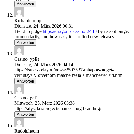
Antworten
Richarderump
Dienstag, 24. März 2026 00:31
I tend to judge
https://dragonia-casino-24.fr/
by its slot range,
promo clarity, and how easy it is to find new releases.
Antworten
Casino_ypEt
Dienstag, 24. März 2026 04:14
https://israel-today.ru/news/2597537-mbappe-moget-
vernutsya-v-otvetnom-matche-reala-s-manchester-siti.html
Antworten
Casino_geEt
Mittwoch, 25. März 2026 03:38
https://afysal.es/project/enamel-mug-branding/
Antworten
Rudolphgem