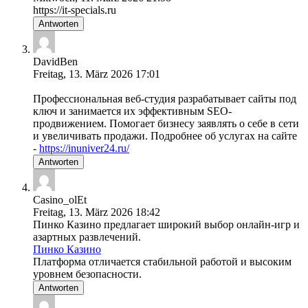
https://it-specials.ru
Antworten
DavidBen
Freitag, 13. März 2026 17:01
Профессиональная веб-студия разрабатывает сайты под
ключ и занимается их эффективным SEO-
продвижением. Помогает бизнесу заявлять о себе в сети
и увеличивать продажи. Подробнее об услугах на сайте
-
https://inuniver24.ru/
Antworten
Casino_olEt
Freitag, 13. März 2026 18:42
Пинко Казино предлагает широкий выбор онлайн-игр и
азартных развлечений.
Пинко Казино
Платформа отличается стабильной работой и высоким
уровнем безопасности.
Antworten