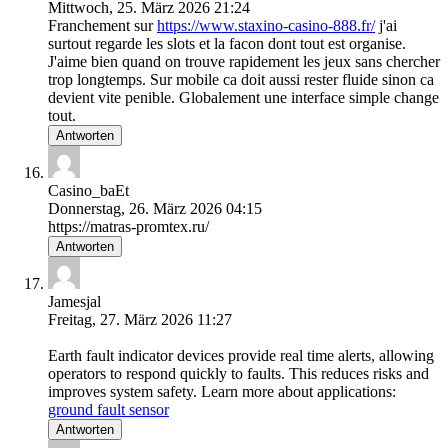
Mittwoch, 25. März 2026 21:24
Franchement sur
https://www.staxino-casino-888.fr/
j'ai
surtout regarde les slots et la facon dont tout est organise.
J'aime bien quand on trouve rapidement les jeux sans chercher
trop longtemps. Sur mobile ca doit aussi rester fluide sinon ca
devient vite penible. Globalement une interface simple change
tout.
Antworten
Casino_baEt
Donnerstag, 26. März 2026 04:15
https://matras-promtex.ru/
Antworten
Jamesjal
Freitag, 27. März 2026 11:27
Earth fault indicator devices provide real time alerts, allowing
operators to respond quickly to faults. This reduces risks and
improves system safety. Learn more about applications:
ground fault sensor
Antworten