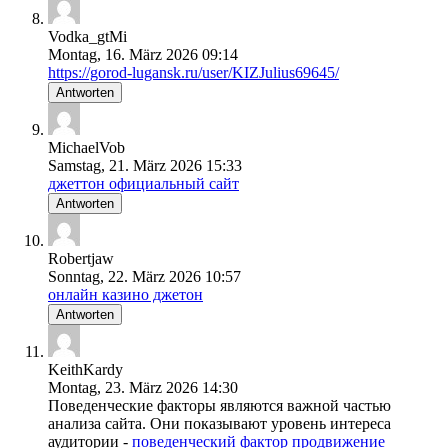
Vodka_gtMi
Montag, 16. März 2026 09:14
https://gorod-lugansk.ru/user/KIZJulius69645/
Antworten
MichaelVob
Samstag, 21. März 2026 15:33
джеттон официальный сайт
Antworten
Robertjaw
Sonntag, 22. März 2026 10:57
онлайн казино джетон
Antworten
KeithKardy
Montag, 23. März 2026 14:30
Поведенческие факторы являются важной частью
анализа сайта. Они показывают уровень интереса
аудитории -
поведенческий фактор продвижение